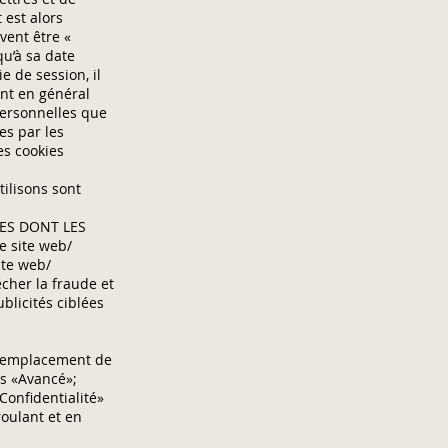
 est alors
vent être «
qu’à sa date
e de session, il
ent en général
personnelles que
es par les
s cookies
tilisons sont
ÈRES DONT LES
e site web/
site web/
êcher la fraude et
blicités ciblées
e remplacement de
is «Avancé»;
Confidentialité»
roulant et en