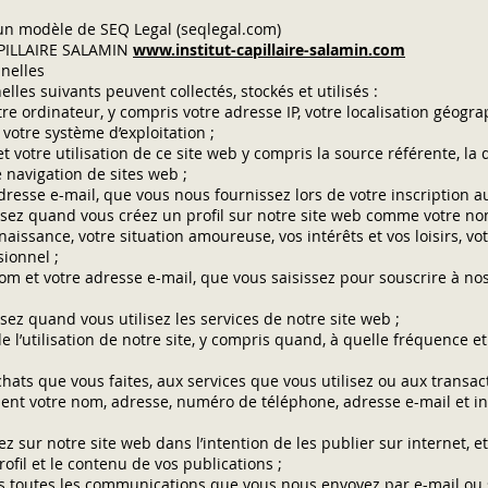
un modèle de SEQ Legal (seqlegal.com)
CAPILLAIRE SALAMIN
www.institut-capillaire-salamin.com
nnelles
lles suivants peuvent collectés, stockés et utilisés :
e ordinateur, y compris votre adresse IP, votre localisation géogra
 votre système d’exploitation ;
t votre utilisation de ce site web y compris la source référente, la d
 navigation de sites web ;
esse e-mail, que vous nous fournissez lors de votre inscription au 
ssez quand vous créez un profil sur notre site web comme votre no
 naissance, votre situation amoureuse, vos intérêts et vos loisirs, v
sionnel ;
 et votre adresse e-mail, que vous saisissez pour souscrire à nos
ez quand vous utilisez les services de notre site web ;
 l’utilisation de notre site, y compris quand, à quelle fréquence e
chats que vous faites, aux services que vous utilisez ou aux transa
cluent votre nom, adresse, numéro de téléphone, adresse e-mail et i
 sur notre site web dans l’intention de les publier sur internet, et
rofil et le contenu de vos publications ;
 toutes les communications que vous nous envoyez par e-mail ou s