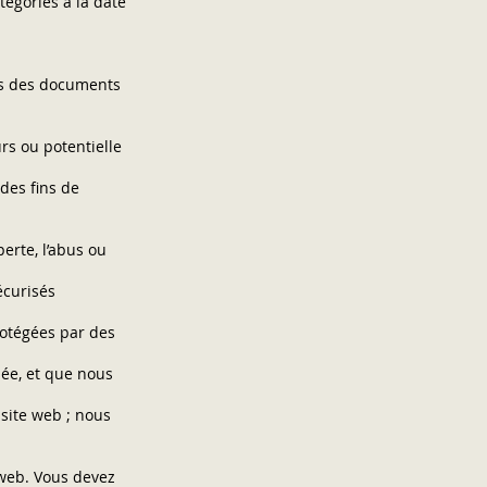
égories à la date
is des documents
rs ou potentielle
 des fins de
erte, l’abus ou
écurisés
rotégées par des
sée, et que nous
 site web ; nous
 web. Vous devez