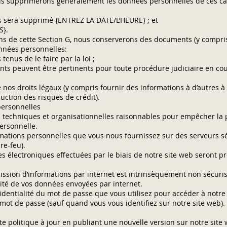
nous supprimerons généralement les données personnelles de ces cat
 sera supprimé {ENTREZ LA DATE/L’HEURE} ; et
S}.
ons de cette Section G, nous conserverons des documents (y compr
nnées personnelles:
nus de le faire par la loi ;
ts peuvent être pertinents pour toute procédure judiciaire en cou
 nos droits légaux (y compris fournir des informations à d’autres à
uction des risques de crédit).
personnelles
techniques et organisationnelles raisonnables pour empêcher la p
personnelle.
rmations personnelles que vous nous fournissez sur des serveurs s
re-feu).
es électroniques effectuées par le biais de notre site web seront p
ssion d’informations par internet est intrinsèquement non sécuri
ité de vos données envoyées par internet.
identialité du mot de passe que vous utilisez pour accéder à notre
ot de passe (sauf quand vous vous identifiez sur notre site web).
e politique à jour en publiant une nouvelle version sur notre site