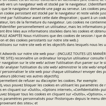
eb vers un navigateur web et stocké par le navigateur. L’identifiant
s que le navigateur demande une page au serveur. Les cookies peu
un cookie persistant est stocké par le navigateur et reste valide jus
imé par l’utilisateur avant cette date d’expiration ; quant à un cooki
lisateur, lors de la fermeture du navigateur. Les cookies ne contienn
identifier personnellement un utilisateur, mais les informations 
ent être liées aux informations stockées dans les cookies et obtenu
LE ADAPTÉE Nous n’utilisons que des cookies de session / que de
ion et des cookies persistants sur notre site web.}
lisons sur notre site web et les objectifs dans lesquels nous les u
 et Adwords sur notre site web pour : {INCLUEZ TOUTES LES MANI
 SITE} reconnaître un ordinateur lorsqu’un utilisateur consulte l
r navigation sur le site web/ activer l’utilisation d’un panier sur le 
web/ analyser l’utilisation du site web/ administrer le site web/ emp
/ personnaliser le site web pour chaque utilisateur/ envoyer des pu
ateurs (décrivez vos autres objectifs);
permettent de refuser ou d’accepter les cookies. Par exemple:
10), vous pouvez bloquer les cookies en utilisant les paramètres d
s en cliquant sur «Outils», «Options internet», «Confidentialité» pu
ouvez bloquer tous les cookies en cliquant sur «Outils», «Options», «
des paramètres personnalisés pour l’historique» depuis le menu dé
provenant des sites»; et