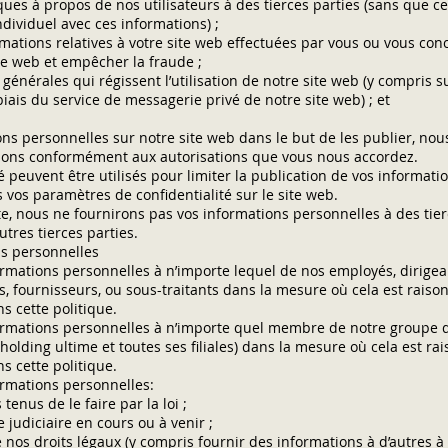
ques à propos de nos utilisateurs à des tierces parties (sans que ce
individuel avec ces informations) ;
amations relatives à votre site web effectuées par vous ou vous con
ite web et empêcher la fraude ;
 générales qui régissent l’utilisation de notre site web (y compris su
iais du service de messagerie privé de notre site web) ; et
ns personnelles sur notre site web dans le but de les publier, nou
ations conformément aux autorisations que vous nous accordez.
 peuvent être utilisés pour limiter la publication de vos informatio
 vos paramètres de confidentialité sur le site web.
e, nous ne fournirons pas vos informations personnelles à des tier
utres tierces parties.
ns personnelles
mations personnelles à n’importe lequel de nos employés, dirigea
ts, fournisseurs, ou sous-traitants dans la mesure où cela est rais
s cette politique.
rmations personnelles à n’importe quel membre de notre groupe d’
té holding ultime et toutes ses filiales) dans la mesure où cela est 
s cette politique.
rmations personnelles:
nus de le faire par la loi ;
judiciaire en cours ou à venir ;
 nos droits légaux (y compris fournir des informations à d’autres à