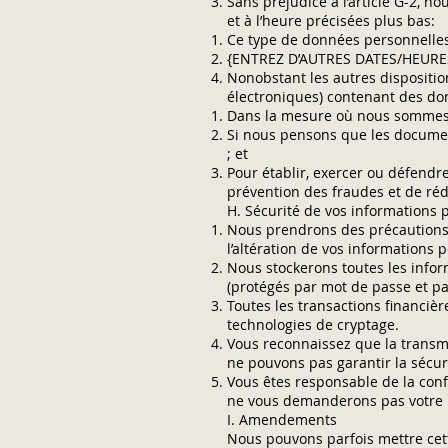
Sans préjudice à l’article G-2, 
et à l’heure précisées plus bas:
Ce type de données personnelles
{ENTREZ D’AUTRES DATES/HEURE
Nonobstant les autres dispositi
électroniques) contenant des do
Dans la mesure où nous sommes te
Si nous pensons que les documen
; et
Pour établir, exercer ou défendre
prévention des fraudes et de réd
H. Sécurité de vos informations 
Nous prendrons des précautions 
l’altération de vos informations 
Nous stockerons toutes les info
(protégés par mot de passe et pa
Toutes les transactions financièr
technologies de cryptage.
Vous reconnaissez que la transmi
ne pouvons pas garantir la sécur
Vous êtes responsable de la conf
ne vous demanderons pas votre m
I. Amendements
Nous pouvons parfois mettre cett