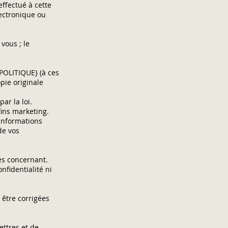
ffectué à cette
lectronique ou
vous ; le
POLITIQUE} (à ces
pie originale
ar la loi.
ins marketing.
 informations
de vos
es concernant.
nfidentialité ni
 être corrigées
ettres et de