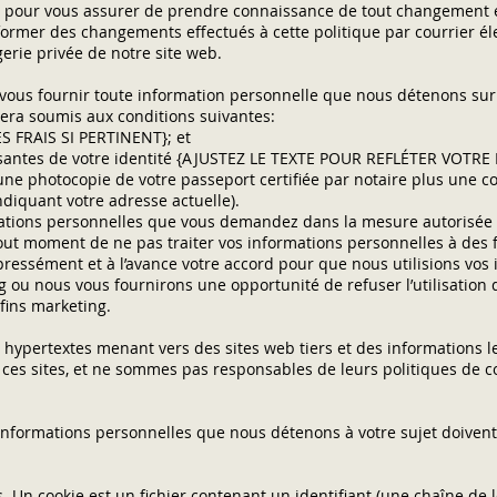
nt pour vous assurer de prendre connaissance de tout changement e
ormer des changements effectués à cette politique par courrier é
erie privée de notre site web.
us fournir toute information personnelle que nous détenons sur 
 sera soumis aux conditions suivantes:
S FRAIS SI PERTINENT}; et
isantes de votre identité {AJUSTEZ LE TEXTE POUR REFLÉTER VOTRE 
une photocopie de votre passeport certifiée par notaire plus une co
ndiquant votre adresse actuelle).
ations personnelles que vous demandez dans la mesure autorisée p
t moment de ne pas traiter vos informations personnelles à des f
ressément et à l’avance votre accord pour que nous utilisions vos
g ou nous vous fournirons une opportunité de refuser l’utilisation 
fins marketing.
s hypertextes menant vers des sites web tiers et des informations l
ces sites, et ne sommes pas responsables de leurs politiques de co
s informations personnelles que nous détenons à votre sujet doivent
s. Un cookie est un fichier contenant un identifiant (une chaîne de l