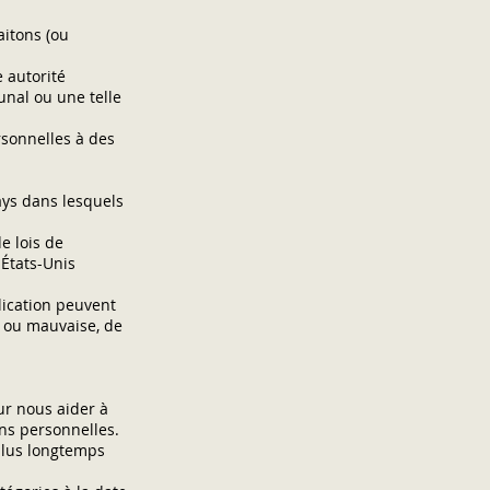
aitons (ou
 autorité
unal ou une telle
rsonnelles à des
ays dans lesquels
e lois de
 États-Unis
lication peuvent
e ou mauvaise, de
ur nous aider à
ns personnelles.
plus longtemps