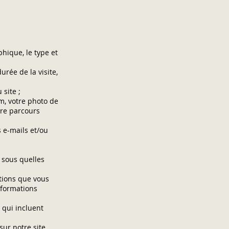
phique, le type et
urée de la visite,
site ;
m, votre photo de
otre parcours
 e-mails et/ou
t sous quelles
ctions que vous
nformations
 qui incluent
ur notre site